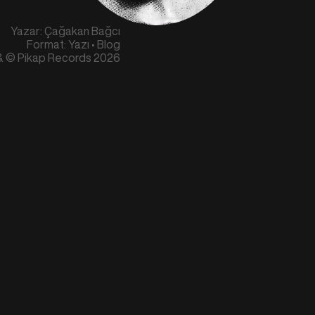
Yazar: Çağakan Bağcı
Format: Yazı • Blog
 & © Pikap Records 2026