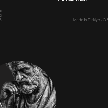
ı
og
6
Made in Türkiye • ℗