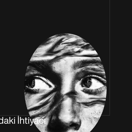
aki İhtiyacı