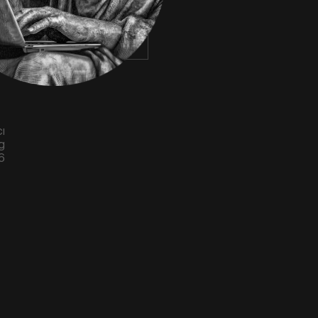
ı
og
6